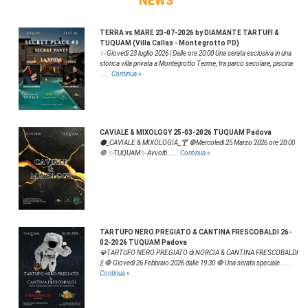
NEWS
TERRA vs MARE 23-07-2026 by DIAMANTE TARTUFI &
TUQUAM (Villa Callas - Montegrotto PD)
✨ Giovedì 23 luglio 2026 | Dalle ore 20:00 Una serata esclusiva in una
storica villa privata a Montegrotto Terme, tra parco secolare, piscina
.....
Continua »
CAVIALE & MIXOLOGY 25-03-2026 TUQUAM Padova
⚫️_CAVIALE & MIXOLOGIA_🍸 🛑Mercoledì 25 Marzo 2026 ore 20:00
🛑 ✨️TUQUAM✨️ Avvolti .....
Continua »
TARTUFO NERO PREGIATO & CANTINA FRESCOBALDI 26-
02-2026 TUQUAM Padova
💎TARTUFO NERO PREGIATO di NORCIA & CANTINA FRESCOBALDI
🍾 🛑 Giovedì 26 Febbraio 2026 dalle 19:30 🛑 Una serata speciale .....
Continua »