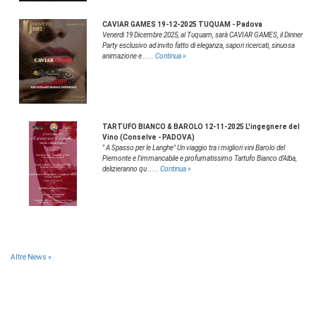
CAVIAR GAMES 19-12-2025 TUQUAM - Padova
Venerdì 19 Dicembre 2025, al Tuquam, sarà CAVIAR GAMES, il Dinner
Party esclusivo ad invito fatto di eleganza, sapori ricercati, sinuosa
animazione e .....
Continua »
TARTUFO BIANCO & BAROLO 12-11-2025 L'ingegnere del
Vino (Conselve - PADOVA)
" A Spasso per le Langhe" Un viaggio tra i migliori vini Barolo del
Piemonte e l'immancabile e profumatissimo Tartufo Bianco d'Alba,
delizieranno qu .....
Continua »
Altre News »