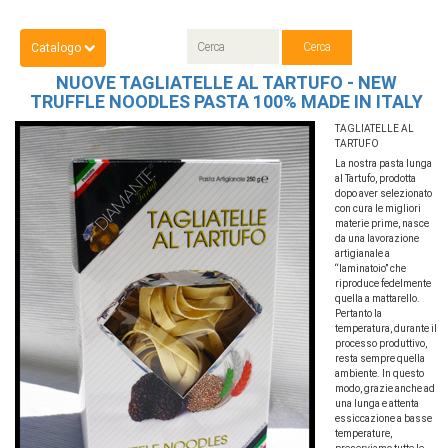
Catalogo
NUOVE TAGLIATELLE AL TARTUFO - NEW
TRUFFLE NOODLES PASTA 100% MADE IN ITALY
TAGLIATELLE AL
TARTUFO
La nostra pasta lunga
al Tartufo, prodotta
dopo aver selezionato
con cura le migliori
materie prime, nasce
da una lavorazione
artigianale a
“laminatoio” che
riproduce fedelmente
quella a mattarello.
Pertanto la
temperatura, durante il
processo produttivo,
resta sempre quella
ambiente. In questo
modo, grazie anche ad
una lunga e attenta
essiccazione a basse
temperature,