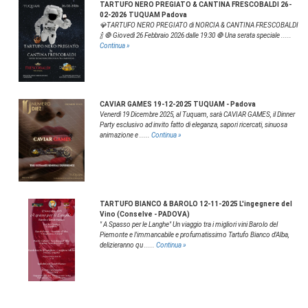
TARTUFO NERO PREGIATO & CANTINA FRESCOBALDI 26-
02-2026 TUQUAM Padova
💎TARTUFO NERO PREGIATO di NORCIA & CANTINA FRESCOBALDI
🍾 🛑 Giovedì 26 Febbraio 2026 dalle 19:30 🛑 Una serata speciale .....
Continua »
CAVIAR GAMES 19-12-2025 TUQUAM - Padova
Venerdì 19 Dicembre 2025, al Tuquam, sarà CAVIAR GAMES, il Dinner
Party esclusivo ad invito fatto di eleganza, sapori ricercati, sinuosa
animazione e .....
Continua »
TARTUFO BIANCO & BAROLO 12-11-2025 L'ingegnere del
Vino (Conselve - PADOVA)
" A Spasso per le Langhe" Un viaggio tra i migliori vini Barolo del
Piemonte e l'immancabile e profumatissimo Tartufo Bianco d'Alba,
delizieranno qu .....
Continua »