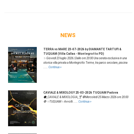
NEWS
TERRA vs MARE 23-07-2026 by DIAMANTE TARTUFI &
TUQUAM (Villa Callas - Montegrotto PD)
✨ Giovedì 23 luglio 2026 | Dalle ore 20:00 Una serata esclusiva in una
storica villa privata a Montegrotto Terme, tra parco secolare, piscina
.....
Continua »
CAVIALE & MIXOLOGY 25-03-2026 TUQUAM Padova
⚫️_CAVIALE & MIXOLOGIA_🍸 🛑Mercoledì 25 Marzo 2026 ore 20:00
🛑 ✨️TUQUAM✨️ Avvolti .....
Continua »