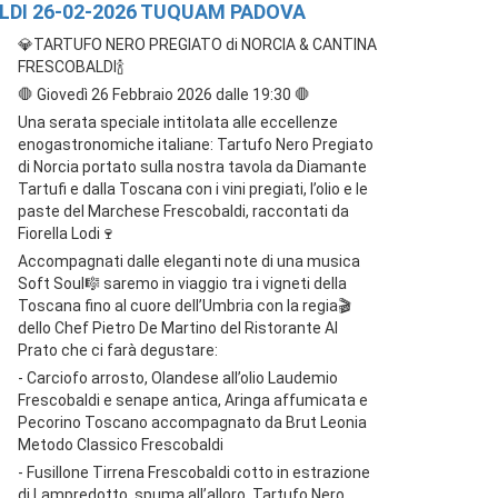
DI 26-02-2026 TUQUAM PADOVA
💎TARTUFO NERO PREGIATO di NORCIA & CANTINA
FRESCOBALDI🍾
🛑 Giovedì 26 Febbraio 2026 dalle 19:30 🛑
Una serata speciale intitolata alle eccellenze
enogastronomiche italiane: Tartufo Nero Pregiato
di Norcia portato sulla nostra tavola da Diamante
Tartufi e dalla Toscana con i vini pregiati, l’olio e le
paste del Marchese Frescobaldi, raccontati da
Fiorella Lodi🍷
Accompagnati dalle eleganti note di una musica
Soft Soul🎼 saremo in viaggio tra i vigneti della
Toscana fino al cuore dell’Umbria con la regia🎬
dello Chef Pietro De Martino del Ristorante Al
Prato che ci farà degustare:
- Carciofo arrosto, Olandese all’olio Laudemio
Frescobaldi e senape antica, Aringa affumicata e
Pecorino Toscano accompagnato da Brut Leonia
Metodo Classico Frescobaldi
- Fusillone Tirrena Frescobaldi cotto in estrazione
di Lampredotto, spuma all’alloro, Tartufo Nero