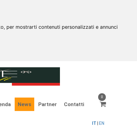
to, per mostrarti contenuti personalizzati e annunci
0
enda
News
Partner
Contatti
IT
|
EN