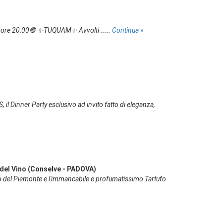
re 20:00🛑 ✨️TUQUAM✨️ Avvolti .....
Continua »
 Dinner Party esclusivo ad invito fatto di eleganza,
el Vino (Conselve - PADOVA)
olo del Piemonte e l'immancabile e profumatissimo Tartufo