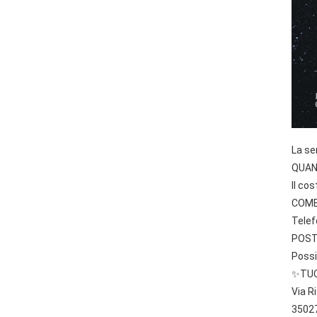
La se
QUAN
Il co
COME
Telef
POST
Possi
✨️TU
Via R
3502