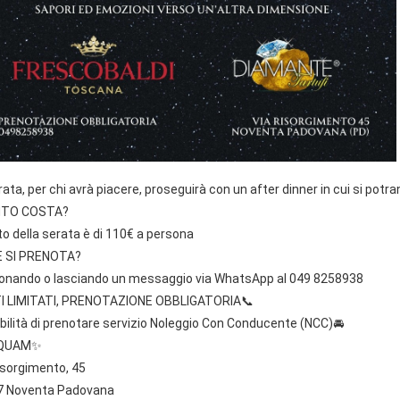
rata, per chi avrà piacere, proseguirà con un after dinner in cui si pot
TO COSTA?
sto della serata è di 110€ a persona
 SI PRENOTA?
onando o lasciando un messaggio via WhatsApp al 049 8258938
I LIMITATI, PRENOTAZIONE OBBLIGATORIA📞
bilità di prenotare servizio Noleggio Con Conducente (NCC)🚘
QUAM✨️
isorgimento, 45
7 Noventa Padovana