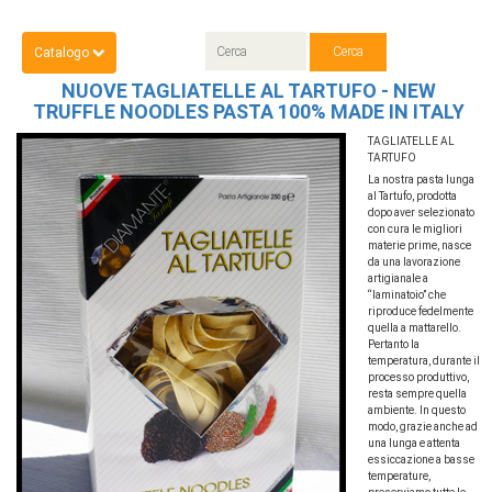
Catalogo
NUOVE TAGLIATELLE AL TARTUFO - NEW
TRUFFLE NOODLES PASTA 100% MADE IN ITALY
TAGLIATELLE AL
TARTUFO
La nostra pasta lunga
al Tartufo, prodotta
dopo aver selezionato
con cura le migliori
materie prime, nasce
da una lavorazione
artigianale a
“laminatoio” che
riproduce fedelmente
quella a mattarello.
Pertanto la
temperatura, durante il
processo produttivo,
resta sempre quella
ambiente. In questo
modo, grazie anche ad
una lunga e attenta
essiccazione a basse
temperature,