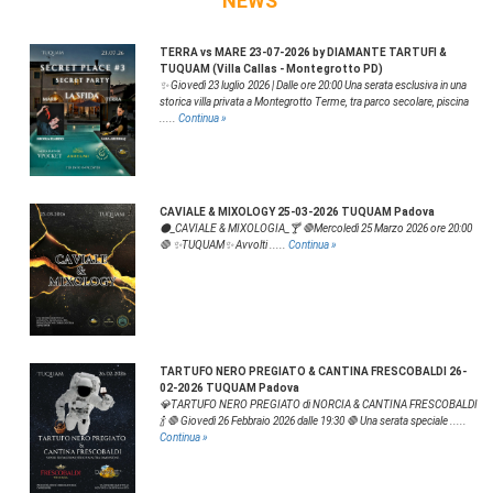
NEWS
TERRA vs MARE 23-07-2026 by DIAMANTE TARTUFI &
TUQUAM (Villa Callas - Montegrotto PD)
✨ Giovedì 23 luglio 2026 | Dalle ore 20:00 Una serata esclusiva in una
storica villa privata a Montegrotto Terme, tra parco secolare, piscina
.....
Continua »
CAVIALE & MIXOLOGY 25-03-2026 TUQUAM Padova
⚫️_CAVIALE & MIXOLOGIA_🍸 🛑Mercoledì 25 Marzo 2026 ore 20:00
🛑 ✨️TUQUAM✨️ Avvolti .....
Continua »
TARTUFO NERO PREGIATO & CANTINA FRESCOBALDI 26-
02-2026 TUQUAM Padova
💎TARTUFO NERO PREGIATO di NORCIA & CANTINA FRESCOBALDI
🍾 🛑 Giovedì 26 Febbraio 2026 dalle 19:30 🛑 Una serata speciale .....
Continua »