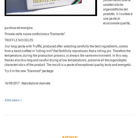
preserviamo tutte le
caratteristiche
organolettiche del
prodotto. Il risultato è
una pasta di
eccezionale qualità,
gustosa ed energica.
Provala nella nuova confezione a "Diamante".
TRUFFLE NOODLES
Our long pasta with Truffle, produced after selecting carefully the best ingredients, comes
from a hand-crafted in "rolling mill" that faithfully reproduces that a rolling pin. Therefore the
temperature, during the production process, is always the same environment. In this way,
thanks also to a long and careful drying at low temperatures, preserve all the organoleptic
characteristics of the product. The result is a paste of exceptional quality, tasty and energetic.
Try it in the new "Diamond" package.
16/09/2017 - Riproduzione riservata
Altre news »