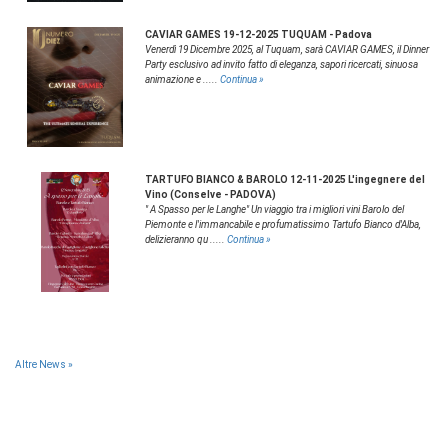
CAVIAR GAMES 19-12-2025 TUQUAM - Padova
Venerdì 19 Dicembre 2025, al Tuquam, sarà CAVIAR GAMES, il Dinner
Party esclusivo ad invito fatto di eleganza, sapori ricercati, sinuosa
animazione e .....
Continua »
TARTUFO BIANCO & BAROLO 12-11-2025 L'ingegnere del
Vino (Conselve - PADOVA)
" A Spasso per le Langhe" Un viaggio tra i migliori vini Barolo del
Piemonte e l'immancabile e profumatissimo Tartufo Bianco d'Alba,
delizieranno qu .....
Continua »
Altre News »