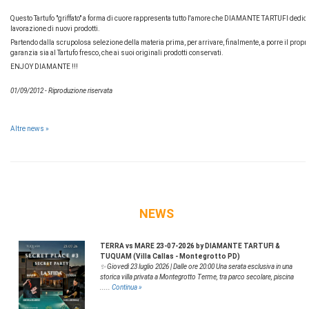
Questo Tartufo "griffato" a forma di cuore rappresenta tutto l'amore che DIAMANTE TARTUFI dedica 
lavorazione di nuovi prodotti.
Partendo dalla scrupolosa selezione della materia prima, per arrivare, finalmente, a porre il proprio
garanzia sia al Tartufo fresco, che ai suoi originali prodotti conservati.
ENJOY DIAMANTE !!!
01/09/2012 - Riproduzione riservata
Altre news »
NEWS
TERRA vs MARE 23-07-2026 by DIAMANTE TARTUFI &
TUQUAM (Villa Callas - Montegrotto PD)
✨ Giovedì 23 luglio 2026 | Dalle ore 20:00 Una serata esclusiva in una
storica villa privata a Montegrotto Terme, tra parco secolare, piscina
.....
Continua »