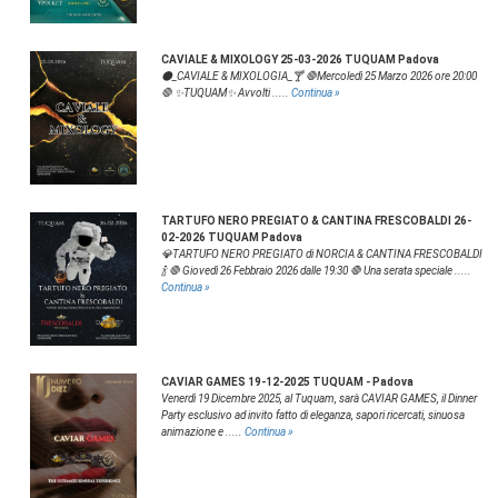
CAVIALE & MIXOLOGY 25-03-2026 TUQUAM Padova
⚫️_CAVIALE & MIXOLOGIA_🍸 🛑Mercoledì 25 Marzo 2026 ore 20:00
🛑 ✨️TUQUAM✨️ Avvolti .....
Continua »
TARTUFO NERO PREGIATO & CANTINA FRESCOBALDI 26-
02-2026 TUQUAM Padova
💎TARTUFO NERO PREGIATO di NORCIA & CANTINA FRESCOBALDI
🍾 🛑 Giovedì 26 Febbraio 2026 dalle 19:30 🛑 Una serata speciale .....
Continua »
CAVIAR GAMES 19-12-2025 TUQUAM - Padova
Venerdì 19 Dicembre 2025, al Tuquam, sarà CAVIAR GAMES, il Dinner
Party esclusivo ad invito fatto di eleganza, sapori ricercati, sinuosa
animazione e .....
Continua »