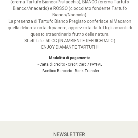
(crema Tartufo Bianco/Pistacchio), BIANCO (crema Tartufo
Bianco/Anacardo) e ROSSO (cioccolato fondente Tartufo
Bianco/Nocciola).
La presenza di Tartufo Bianco Pregiato conferisce al Macaron
quella delicata nota di piacere, apprezzata da tutti gli amanti di
questo straordinario frutto delle natura.
Shelf-Life: 50 GG (IN AMBIENTE REFRIGERATO)
ENJOY DIAMANTE TARTUFI !!!
Modalità di pagamento
- Carta di credito - Credit Card / PAYPAL
- Bonifico Bancario - Bank Transfer
MACARONS al TARTUFO BIANCO 150 Gr
€
18.00
In stock
PRODOTTO FRESCO - SU ORDINAZIONE
DIAMANTE TARTUFI presenta il suo nuovo gioiello:
I MACARONS al TARTUFO BIANCO, deliziosi e raffinati pasticcini, sono oggi considerati prelibatezze alla moda, nella versione al Tartufo Bianco diventano raffinatissimi.
Nella confezione sono presenti 6 Macarons che si possono ammirare nel loro look "Made in Italy", in quanto vengono artigianalmente prodotti nei colori della bandiera italiana: VERDE (crema Tartufo Bianco/Pistacchio), BIANCO (crema Tartufo Bianco/Anacardo) e ROSSO (cioccolato fondente Tartufo Bianco/Nocciola).
La presenza di Tartufo Bianco Pregiato conferisce al Macaron quella delicata nota di piacere, apprezzata da tutti gli amanti di questo straordinario frutto delle natura.
Shelf-Life: 50 GG (IN AMBIENTE REFRIGERATO)
ENJOY DIAMANTE TARTUFI !!!
NEWSLETTER