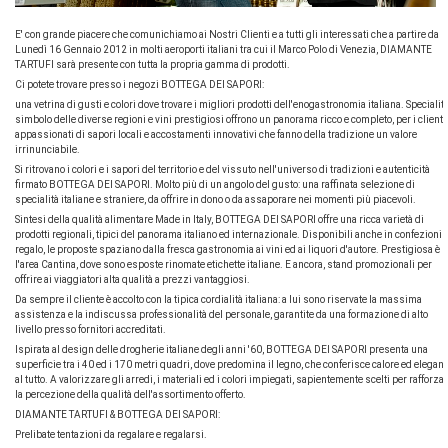
E' con grande piacere che comunichiamo ai Nostri Clienti e a tutti gli interessati che a partire da
Lunedì 16 Gennaio 2012 in molti aeroporti italiani tra cui il Marco Polo di Venezia, DIAMANTE
TARTUFI sarà presente con tutta la propria gamma di prodotti.
Ci potete trovare presso i negozi BOTTEGA DEI SAPORI:
una vetrina di gusti e colori dove trovare i migliori prodotti dell'enogastronomia italiana. Specialit
simbolo delle diverse regioni e vini prestigiosi offrono un panorama ricco e completo, per i clienti
appassionati di sapori locali e accostamenti innovativi che fanno della tradizione un valore
irrinunciabile.
Si ritrovano i colori e i sapori del territorio e del vissuto nell'universo di tradizioni e autenticità
firmato BOTTEGA DEI SAPORI. Molto più di un angolo del gusto: una raffinata selezione di
specialità italiane e straniere, da offrire in dono o da assaporare nei momenti più piacevoli.
Sintesi della qualità alimentare Made in Italy, BOTTEGA DEI SAPORI offre una ricca varietà di
prodotti regionali, tipici del panorama italiano ed internazionale. Disponibili anche in confezioni
regalo, le proposte spaziano dalla fresca gastronomia ai vini ed ai liquori d'autore. Prestigiosa è
l'area Cantina, dove sono esposte rinomate etichette italiane. E ancora, stand promozionali per
offrire ai viaggiatori alta qualità a prezzi vantaggiosi.
Da sempre il cliente è accolto con la tipica cordialità italiana: a lui sono riservate la massima
assistenza e la indiscussa professionalità del personale, garantite da una formazione di alto
livello presso fornitori accreditati.
Ispirata al design delle drogherie italiane degli anni '60, BOTTEGA DEI SAPORI presenta una
superficie tra i 40 ed i 170 metri quadri, dove predomina il legno, che conferisce calore ed elegan
al tutto. A valorizzare gli arredi, i materiali ed i colori impiegati, sapientemente scelti per rafforza
la percezione della qualità dell'assortimento offerto.
DIAMANTE TARTUFI & BOTTEGA DEI SAPORI:
Prelibate tentazioni da regalare e regalarsi.