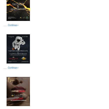
.....
Continua »
.....
Continua »