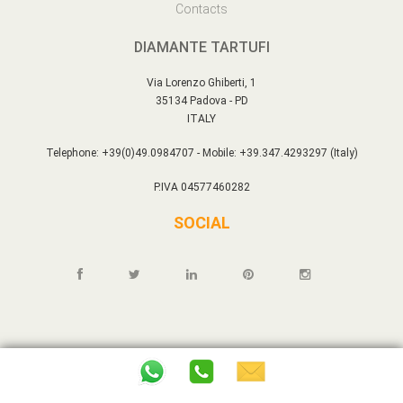
Contacts
DIAMANTE TARTUFI
Via Lorenzo Ghiberti, 1
35134 Padova - PD
ITALY
Telephone: +39(0)49.0984707 - Mobile: +39.347.4293297 (Italy)
P.IVA 04577460282
SOCIAL
Copyright © DIAMANTE TARTUFI All rights reserved - P.IVA 04577460282
Ecomm rel. IDCLI3.2026