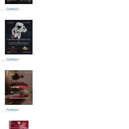
.....
Continua »
.....
Continua »
.....
Continua »