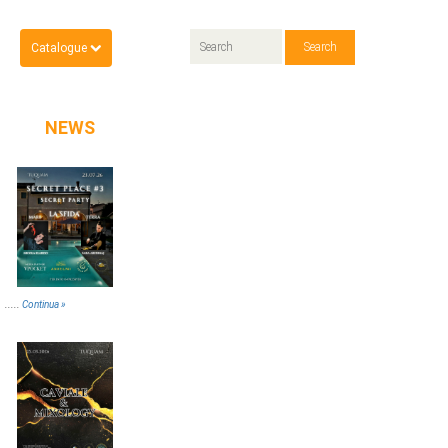
Catalogue
NEWS
.....
Continua »