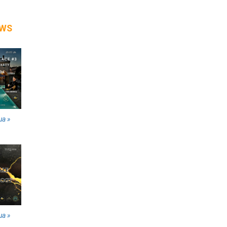
WS
ua »
ua »