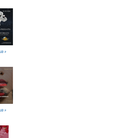
ua »
ua »