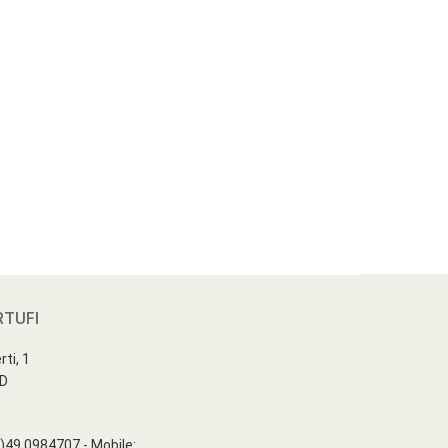
RTUFI
ti, 1
PD
)49.0984707 - Mobile: