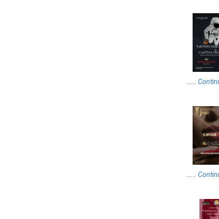
.....
Contin
.....
Contin