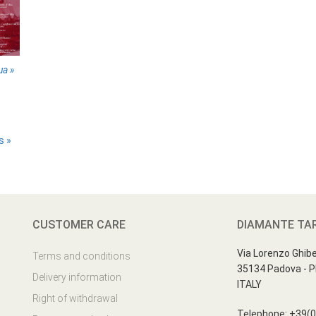
ua »
s »
CUSTOMER CARE
DIAMANTE TA
Via Lorenzo Ghiber
Terms and conditions
35134 Padova - 
Delivery information
ITALY
Right of withdrawal
Telephone: +39(0