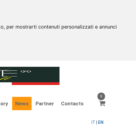
to, per mostrarti contenuti personalizzati e annunci
0
tory
News
Partner
Contacts
IT
|
EN