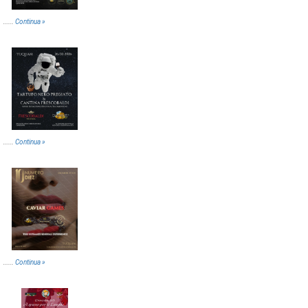
.....
Continua »
.....
Continua »
.....
Continua »