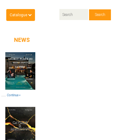
Catalogue
NEWS
.....
Continua »