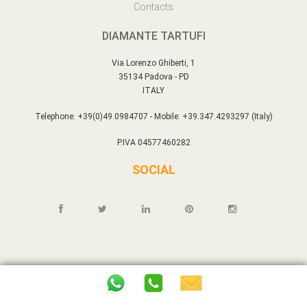
Contacts
DIAMANTE TARTUFI
Via Lorenzo Ghiberti, 1
35134 Padova - PD
ITALY
Telephone: +39(0)49.0984707 - Mobile: +39.347.4293297 (Italy)
P.IVA 04577460282
SOCIAL
Copyright © DIAMANTE TARTUFI All rights reserved - P.IVA 04577460282
Ecomm rel. IDCLI3.2026